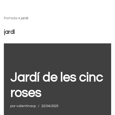
Saltar
Portada
»
jardí
al
contenido
jardí
Jardí de les cinc
roses
por
valentinavp
22/04/2025