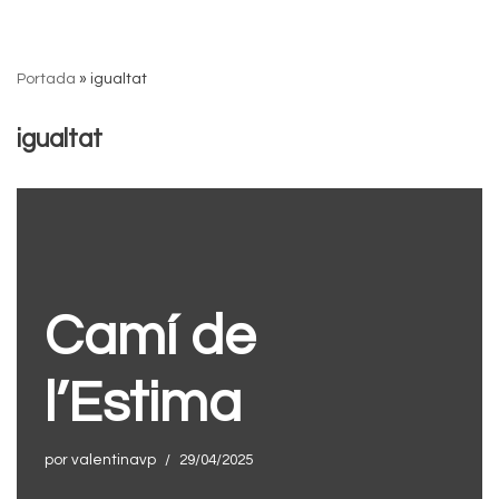
Saltar
Portada
»
igualtat
al
contenido
igualtat
Camí de
l’Estima
por
valentinavp
29/04/2025