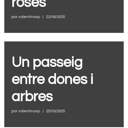
roses
por
valentinavp
22/04/2025
Un passeig
entre dones i
arbres
por
valentinavp
25/03/2025